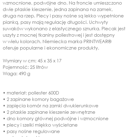
wzmocnione, podwójne dno. Na froncie umieszczono
dwie płaskie kieszenie, jedna zapinana na zamek,
druga na rzep. Plecy i pasy nośne są lekko wypełnione
pianką, pasy mają regulację długości. Uchwyty
suwaków wykonano z elastycznego sznurka. Plecak jest
uszyty z mocnej tkaniny poliestrowej i jest dostępny
w wielu kolorach. Niemiecka marka PRINTWEAR®
oferuje popularne i ekonomiczne produkty.
Wymiary w cm: 45 x 35 x 17
Pojemność: 25 litrów
Waga: 490 g
• materiał: poliester 600D
• 2 zapinane komory bagażowe
• zapięcia komór na zamki dwukierunkowe
• 2 płaskie zapinane kieszenie zewnętrzne
• dno komory głównej podwójne i wzmocnione
• plecy i szelki miękko wyściełane
• pasy nośne regulowane