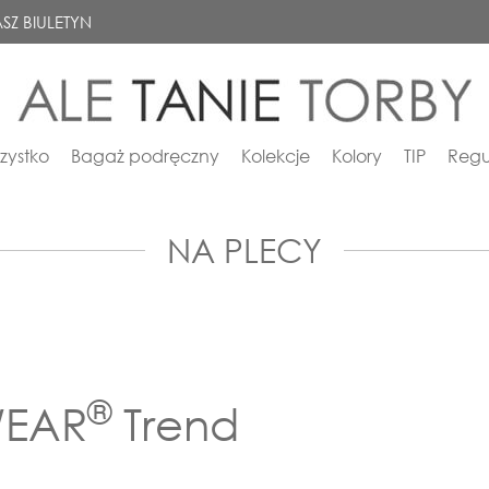
SZ BIULETYN
zystko
Bagaż podręczny
Kolekcje
Kolory
TIP
Regu
NA PLECY
®
WEAR
Trend