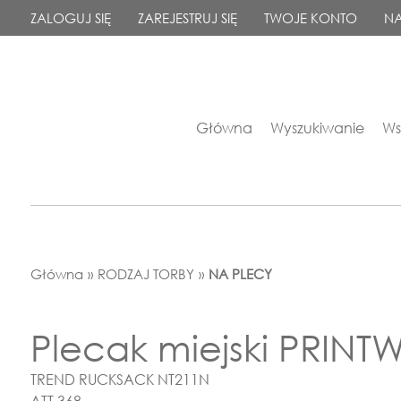
ZALOGUJ SIĘ
ZAREJESTRUJ SIĘ
TWOJE KONTO
NA
Główna
Wyszukiwanie
Ws
Główna
»
RODZAJ TORBY
»
NA PLECY
Plecak miejski PRINT
TREND RUCKSACK NT211N
ATT 368