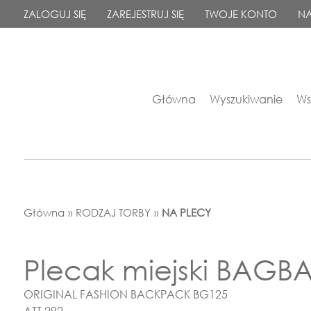
ZALOGUJ SIĘ
ZAREJESTRUJ SIĘ
TWOJE KONTO
NA
Główna
Wyszukiwanie
Ws
Główna
»
RODZAJ TORBY
»
NA PLECY
Plecak miejski BAGB
ORIGINAL FASHION BACKPACK BG125
ATT 292