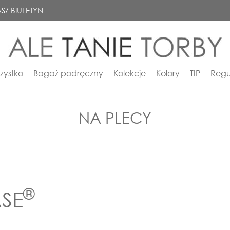
SZ BIULETYN
zystko
Bagaż podręczny
Kolekcje
Kolory
TIP
Regu
NA PLECY
®
ASE