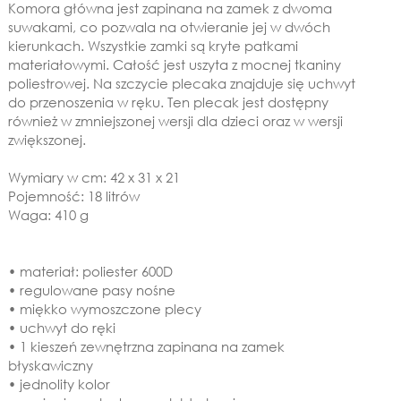
Komora główna jest zapinana na zamek z dwoma
suwakami, co pozwala na otwieranie jej w dwóch
kierunkach. Wszystkie zamki są kryte patkami
materiałowymi. Całość jest uszyta z mocnej tkaniny
poliestrowej. Na szczycie plecaka znajduje się uchwyt
do przenoszenia w ręku. Ten plecak jest dostępny
również w zmniejszonej wersji dla dzieci oraz w wersji
zwiększonej.
Wymiary w cm: 42 x 31 x 21
Pojemność: 18 litrów
Waga: 410 g
• materiał: poliester 600D
• regulowane pasy nośne
• miękko wymoszczone plecy
• uchwyt do ręki
• 1 kieszeń zewnętrzna zapinana na zamek
błyskawiczny
• jednolity kolor