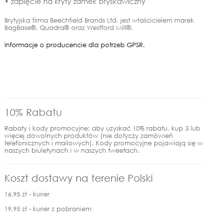
• zapięcie na kryty zamek błyskawiczny
Brytyjska firma Beechfield Brands Ltd. jest właścicielem marek
BagBase®, Quadra® oraz Westford Mill®.
Informacje o producencie dla potrzeb GPSR.
10% Rabatu
Rabaty i kody promocyjne: aby uzyskać 10% rabatu, kup 3 lub
więcej dowolnych produktów (nie dotyczy zamówień
telefonicznych i mailowych). Kody promocyjne pojawiają się w
naszych biuletynach i w naszych tweetach.
Koszt dostawy na terenie Polski
16,95 zł - kurier
19,95 zł - kurier z pobraniem