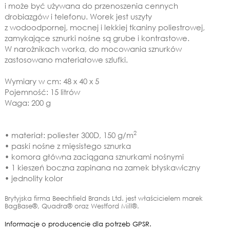
i może być używana do przenoszenia cennych
drobiazgów i telefonu. Worek jest uszyty
z wodoodpornej, mocnej i lekkiej tkaniny poliestrowej,
zamykające sznurki nośne są grube i kontrastowe.
W narożnikach worka, do mocowania sznurków
zastosowano materiałowe szlufki.
Wymiary w cm: 48 x 40 x 5
Pojemność: 15 litrów
Waga: 200 g
2
• materiał: poliester 300D, 150 g/m
• paski nośne z mięsistego sznurka
• komora główna zaciągana sznurkami nośnymi
• 1 kieszeń boczna zapinana na zamek błyskawiczny
• jednolity kolor
Brytyjska firma Beechfield Brands Ltd. jest właścicielem marek
BagBase®, Quadra® oraz Westford Mill®.
Informacje o producencie dla potrzeb GPSR.