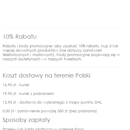
10% Rabatu
Rabaty i kody promocyjne: aby uzyskać 10% rabatu, kup 3 lub
więcej dowolnych produktów (nie dotyczy zamówień
telefonicznych i mailowych). Kody promocyjne pojawiają się w
naszych biuletynach i w naszych tweetach.
Koszt dostawy na terenie Polski
16,95 zł - kurier
19,95 zł - kurier z pobraniem
12,95 zł - dostawa do wybranego z mapy punktu DHL
0,00 zł - zamówienie powyżej 350 zł (bez pobrania)
Sposoby zapłaty
Przelew lub karta płatnicza w systemie PayU