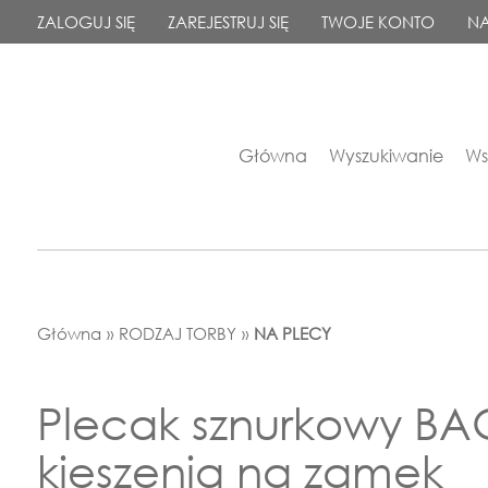
ZALOGUJ SIĘ
ZAREJESTRUJ SIĘ
TWOJE KONTO
NA
Główna
Wyszukiwanie
Ws
Główna
»
RODZAJ TORBY
»
NA PLECY
Plecak sznurkowy B
kieszenią na zamek