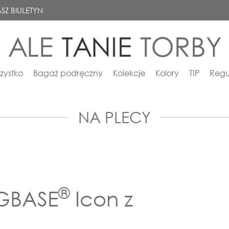
SZ BIULETYN
zystko
Bagaż podręczny
Kolekcje
Kolory
TIP
Regu
NA PLECY
®
AGBASE
Icon z