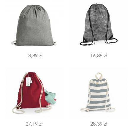
13,89 zł
16,89 zł
27,19 zł
28,39 zł