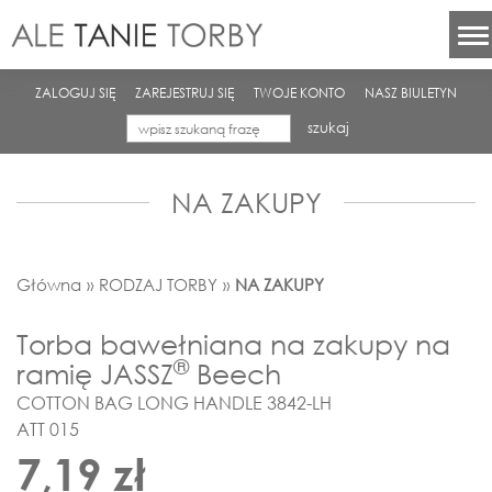
ZALOGUJ SIĘ
ZAREJESTRUJ SIĘ
TWOJE KONTO
NASZ BIULETYN
szukaj
NA ZAKUPY
Główna
»
RODZAJ TORBY
»
NA ZAKUPY
Torba bawełniana na zakupy na
®
ramię JASSZ
Beech
COTTON BAG LONG HANDLE 3842-LH
ATT 015
7,19 zł