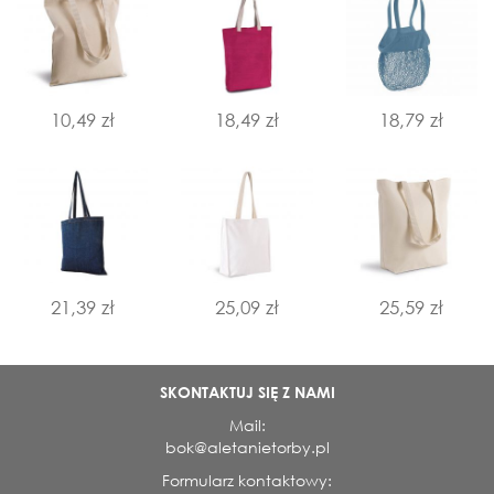
10,49 zł
18,49 zł
18,79 zł
21,39 zł
25,09 zł
25,59 zł
SKONTAKTUJ SIĘ Z NAMI
Mail:
bok@aletanietorby.pl
Formularz kontaktowy: